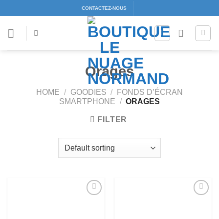
Passer
CONTACTEZ-NOUS
au
contenu
Orages
HOME
/
GOODIES
/
FONDS D’ÉCRAN
SMARTPHONE
/
ORAGES
FILTER
Ajouter
Ajouter
à la liste
à la liste
d’envies
d’envies