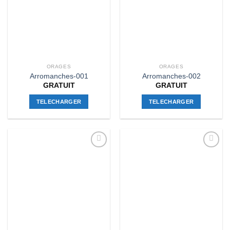
ORAGES
ORAGES
Arromanches-001
Arromanches-002
GRATUIT
GRATUIT
TELECHARGER
TELECHARGER
Ajouter
Ajouter
à la liste
à la liste
d’envies
d’envies