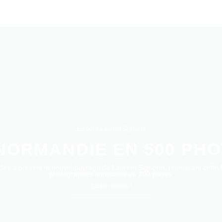
Editions Laurent Signoret
NORMANDIE EN 500 PH
ès à présent le nouvel ouvrage de Laurent Signoret, réunissant cette f
photographes normands en 200 pages.
Edition limitée !