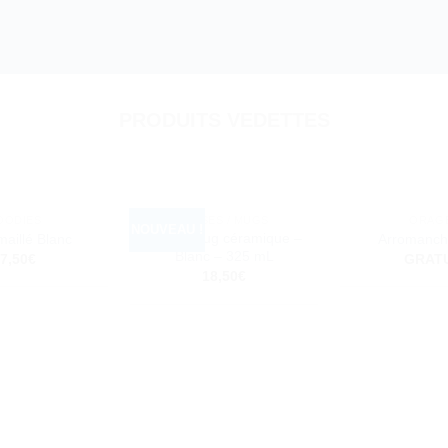
PRODUITS VEDETTES
OODIES
TASSES / MUGS
ORAG
NOUVEAU !
Ajouter
Ajouter
Grand Mug céramique –
aillé Blanc
Arromanch
à la liste
à la liste
Blanc – 325 mL
7,50
€
GRATU
d’envies
d’envies
18,50
€