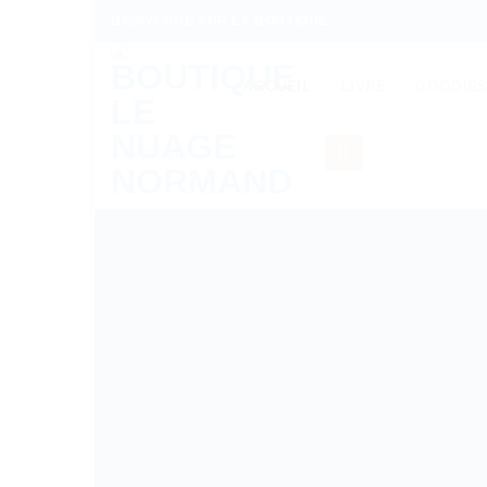
Passer
BIENVENUE SUR LA BOUTIQUE...
au
contenu
ACCUEIL
LIVRE
GOODIE
Search
for: