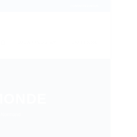
CONTACTEZ-NOUS
LOGIN / REGISTER
CART /
0,00
€
MONDE
e Normand